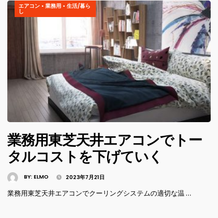
エアコン
•
業務用
•
生活/暮ら
し
業務用東芝天井エアコンでトー
タルコストを下げていく
BY:
ELMO
2023年7月21日
業務用東芝天井エアコンでクーリングシステムの適切な温 …