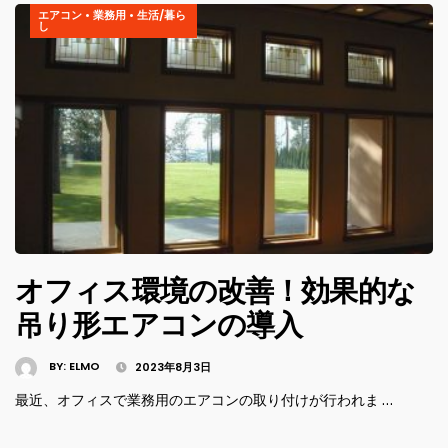
エアコン
•
業務用
•
生活/暮ら
し
オフィス環境の改善！効果的な
吊り形エアコンの導入
BY:
ELMO
2023年8月3日
最近、オフィスで業務用のエアコンの取り付けが行われま …