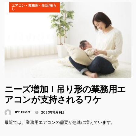
エアコン
•
業務用
•
生活/暮ら
し
ニーズ増加！吊り形の業務用エ
アコンが支持されるワケ
BY:
ELMO
2023年8月9日
最近では、業務用エアコンの需要が急速に増えています。