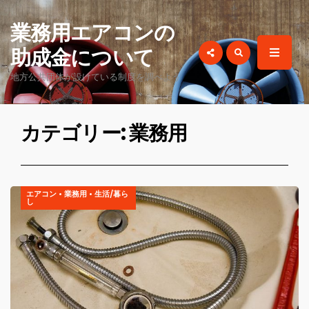
for:
業務用エアコンの
助成金について
地方公共団体が設けている制度を調べよう
カテゴリー: 業務用
エアコン
•
業務用
•
生活/暮ら
し