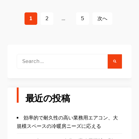
投
稿
1
2
…
5
次へ
ナ
ビ
ゲ
ー
Search
for:
シ
ョ
ン
最近の投稿
効率的で耐久性の高い業務用エアコン、大
規模スペースの冷暖房ニーズに応える