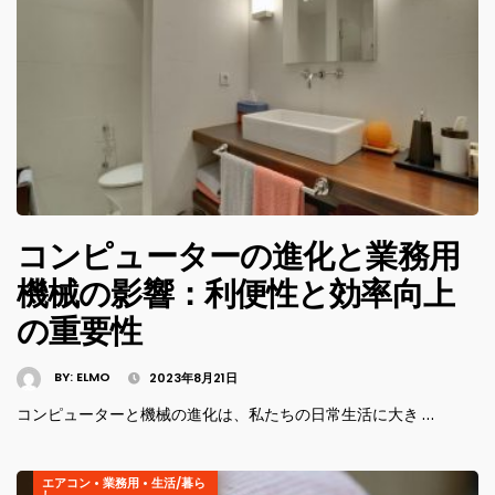
コンピューターの進化と業務用
機械の影響：利便性と効率向上
の重要性
BY:
ELMO
2023年8月21日
コンピューターと機械の進化は、私たちの日常生活に大き …
エアコン
•
業務用
•
生活/暮ら
し