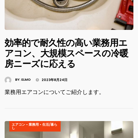
効率的で耐久性の高い業務用エ
アコン、大規模スペースの冷暖
房ニーズに応える
BY:
ELMO
2023年8月24日
業務用エアコンについてご紹介します。
エアコン
•
業務用
•
生活/暮ら
し