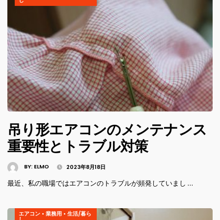
吊り形エアコンのメンテナンス
重要性とトラブル対策
BY:
ELMO
2023年8月18日
最近、私の職場ではエアコンのトラブルが頻発していまし …
エアコン
•
業務用
•
生活/暮ら
し