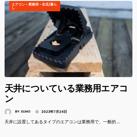
エアコン
•
業務用
•
生活/暮ら
し
天井についている業務用エアコ
ン
BY:
ELMO
2023年7月24日
天井に設置してあるタイプのエアコンは業務用で、一般的 …