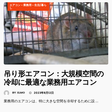
エアコン
•
業務用
•
生活/暮ら
し
吊り形エアコン：大規模空間の
冷却に最適な業務用エアコン
BY:
ELMO
2023年8月12日
業務用のエアコンは、特に大きな空間を冷却するために設 …