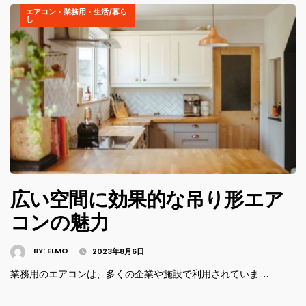
エアコン
•
業務用
•
生活/暮ら
し
広い空間に効果的な吊り形エア
コンの魅力
BY:
ELMO
2023年8月6日
業務用のエアコンは、多くの企業や施設で利用されていま …