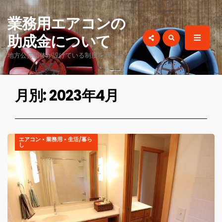
for:
業務用エアコンの
助成金について
地方公共団体が設けている制度を調べよう
月別: 2023年4月
エアコン
•
業務用
•
生活/暮ら
し