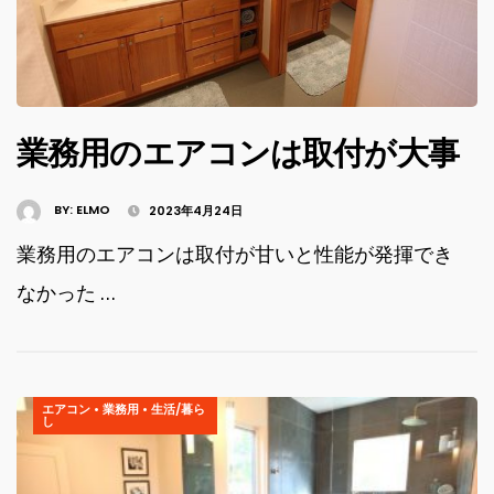
業務用のエアコンは取付が大事
BY:
ELMO
2023年4月24日
業務用のエアコンは取付が甘いと性能が発揮でき
なかった …
エアコン
•
業務用
•
生活/暮ら
し