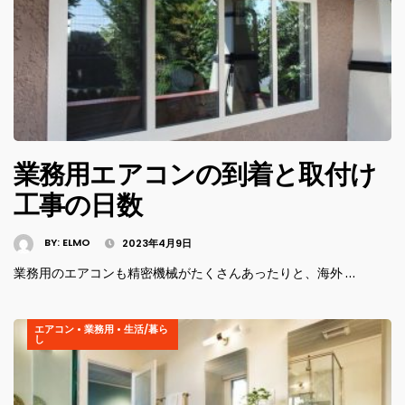
業務用エアコンの到着と取付け
工事の日数
BY:
ELMO
2023年4月9日
業務用のエアコンも精密機械がたくさんあったりと、海外 …
エアコン
•
業務用
•
生活/暮ら
し