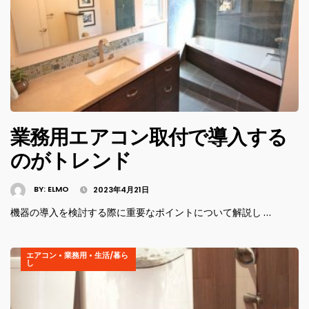
業務用エアコン取付で導入する
のがトレンド
BY:
ELMO
2023年4月21日
機器の導入を検討する際に重要なポイントについて解説し …
エアコン
•
業務用
•
生活/暮ら
し