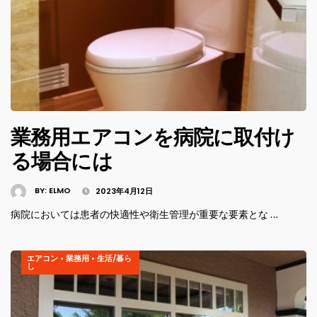
業務用エアコンを病院に取付け
る場合には
BY:
ELMO
2023年4月12日
病院においては患者の快適性や衛生管理が重要な要素とな …
エアコン
•
業務用
•
生活/暮ら
し