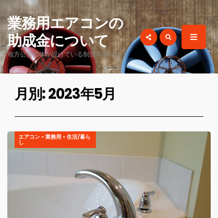
for:
業務用エアコンの
助成金について
地方公共団体が設けている制度を調べよう
月別: 2023年5月
エアコン
•
業務用
•
生活/暮ら
し