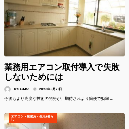
業務用エアコン取付導入で失敗
しないためには
BY:
ELMO
2023年5月21日
今後もより高度な技術の開発が、期待されより簡便で効率 …
エアコン
•
業務用
•
生活/暮ら
し