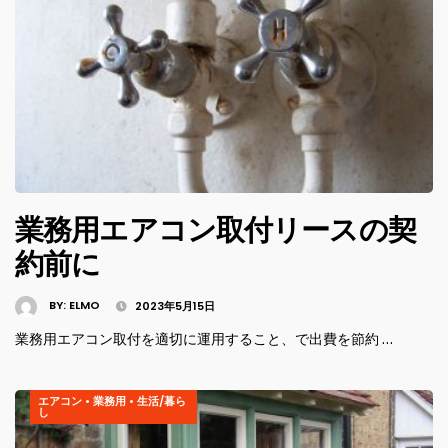
業務用エアコン取付リースの契
約前に
BY:
ELMO
2023年5月15日
業務用エアコン取付を適切に運用すること、で出費を節約 …
エアコン
•
業務用
•
生活/暮ら
し