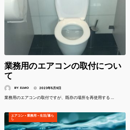
業務用のエアコンの取付につい
て
BY:
ELMO
2023年5月9日
業務用のエアコンの取付ですが、既存の場所を再使用する …
エアコン
•
業務用
•
生活/暮ら
し