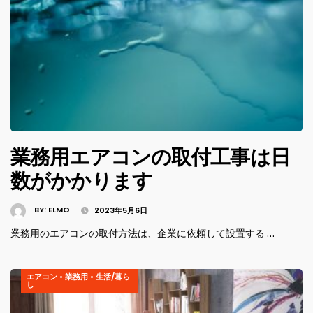
業務用エアコンの取付工事は日
数がかかります
BY:
ELMO
2023年5月6日
業務用のエアコンの取付方法は、企業に依頼して設置する …
エアコン
•
業務用
•
生活/暮ら
し