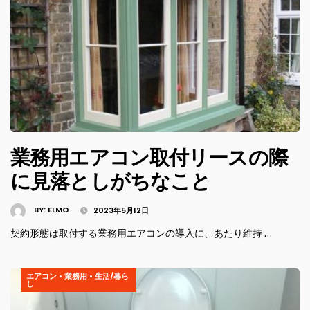
業務用エアコン取付リースの際
に見落としがちなこと
BY:
ELMO
2023年5月12日
契約形態は取付する業務用エアコンの導入に、あたり維持 …
エアコン
•
業務用
•
生活/暮ら
し